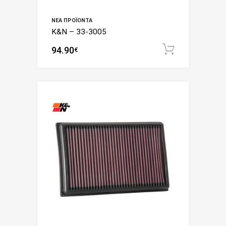
ΝΈΑ ΠΡΟΪΌΝΤΑ
K&N – 33-3005
94.90
Add to c
€