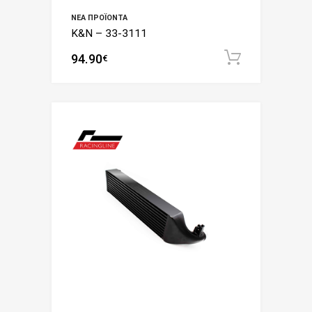
ΝΈΑ ΠΡΟΪΌΝΤΑ
K&N – 33-3111
94.90
Add to c
€