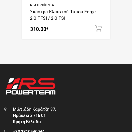
ΝΈΑ ΠΡΟΪΌΝΤΑ
Σκάστρα Κλειστού Τύπου Forge
2.0 TFSI / 2.0 TSI
310.00
Add to c
€
Μιλτιάδη Καράτζη 37,
Ηράκλειο 716 01
Κρήτη Ελλάδα
+30 2810540044