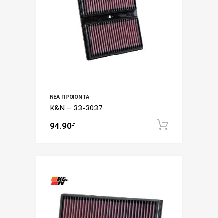
ΝΈΑ ΠΡΟΪΌΝΤΑ
K&N – 33-3037
94.90
Add to c
€