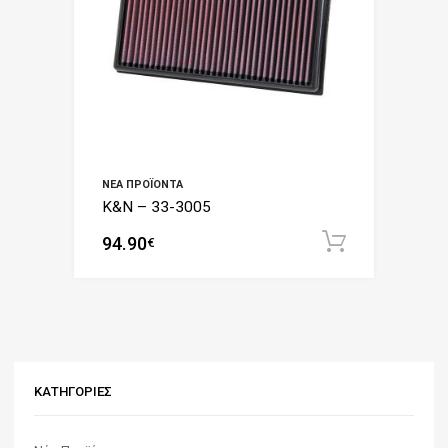
ΝΈΑ ΠΡΟΪΌΝΤΑ
K&N – 33-3005
94.90
Add to c
€
ΚΑΤΗΓΟΡΊΕΣ