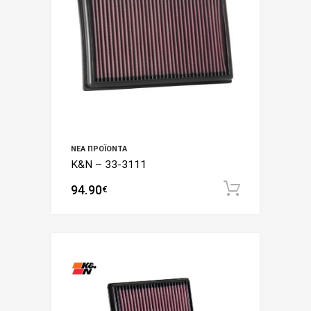
ΝΈΑ ΠΡΟΪΌΝΤΑ
K&N – 33-3111
94.90
Add to c
€